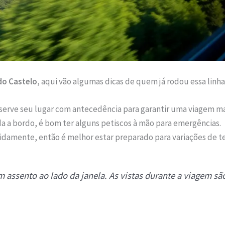
do Castelo
, aqui vão algumas dicas de quem já rodou essa linha
erve seu lugar com antecedência para garantir uma viagem ma
 a bordo, é bom ter alguns petiscos à mão para emergências.
damente, então é melhor estar preparado para variações de 
 assento ao lado da janela. As vistas durante a viagem são