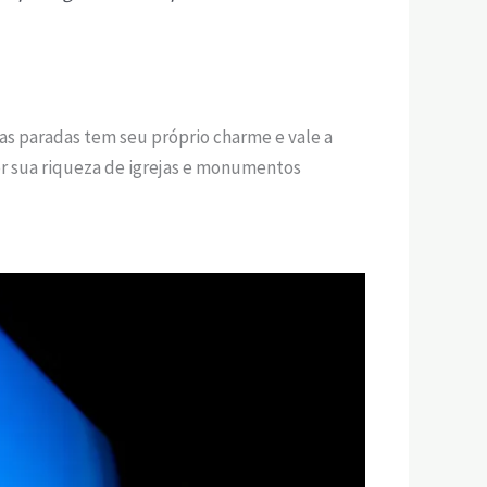
as paradas tem seu próprio charme e vale a
r sua riqueza de igrejas e monumentos