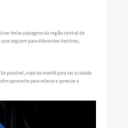
 ver belas paisagens da região central de
s que seguem para diferentes destinos,
Se possível, viaje de manhã para ver a cidade
bém aproveite para relaxar e apreciar a