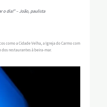
o dia!” – João, paulista
cos como a Cidade Velha, a Igreja do Carmo com
 dos restaurantes à beira-mar.