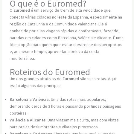
O que é o Euromed?
O
Euromed
é um serviço de trem de alta velocidade que
conecta várias cidades no leste da Espanha, especialmente na
região da Catalunha e da Comunidade Valenciana. Ele é
conhecido por suas viagens rápidas e confortáveis, fazendo
paradas em cidades como Barcelona, Valência e Alicante. É uma
ótima opção para quem quer evitar o estresse dos aeroportos
e, ao mesmo tempo, aproveitar a beleza da costa
mediterrânea.
Roteiros do Euromed
Um dos grandes atrativos do
Euromed
são suas rotas. Aqui
estão algumas das principais:
Barcelona a Valência:
Uma das rotas mais populares,
demorando cerca de 3 horas e passando por lindas paisagens
costeiras.
Valência a Alicante:
Uma viagem mais curta, mas com vistas
para praias deslumbrantes e vilarejos pitorescos.
Barcelona a Cartagena:
Uma rota que leva você a uma das