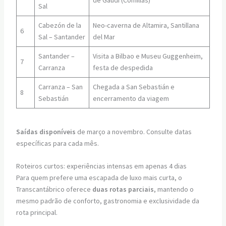
de Gaudí (Comillas)
Sal
Cabezón de la
Neo-caverna de Altamira, Santillana
6
Sal – Santander
del Mar
Santander –
Visita a Bilbao e Museu Guggenheim,
7
Carranza
festa de despedida
Carranza – San
Chegada a San Sebastián e
8
Sebastián
encerramento da viagem
Saídas disponíveis
de março a novembro. Consulte datas
específicas para cada mês.
Roteiros curtos: experiências intensas em apenas 4 dias
Para quem prefere uma escapada de luxo mais curta, o
Transcantábrico oferece
duas rotas parciais
, mantendo o
mesmo padrão de conforto, gastronomia e exclusividade da
rota principal.