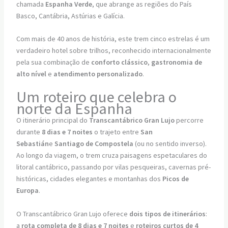
chamada
Espanha Verde
, que abrange as regiões do País
Basco, Cantábria, Astúrias e Galícia.
Com mais de 40 anos de história, este trem cinco estrelas é um
verdadeiro hotel sobre trilhos, reconhecido internacionalmente
pela sua combinação de
conforto clássico
,
gastronomia de
alto nível
e
atendimento personalizado
.
Um roteiro que celebra o
norte da Espanha
O itinerário principal do
Transcantábrico Gran Lujo
percorre
durante
8 dias e 7 noites
o trajeto entre
San
Sebastián
e
Santiago de Compostela
(ou no sentido inverso).
Ao longo da viagem, o trem cruza paisagens espetaculares do
litoral cantábrico, passando por vilas pesqueiras, cavernas pré-
históricas, cidades elegantes e montanhas dos
Picos de
Europa
.
O Transcantábrico Gran Lujo oferece
dois tipos de itinerários
:
a
rota completa de 8 dias e 7 noites
e
roteiros curtos de 4