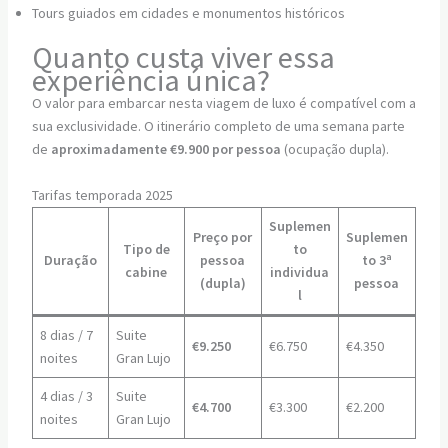
Tours guiados em cidades e monumentos históricos
Quanto custa viver essa
experiência única?
O valor para embarcar nesta viagem de luxo é compatível com a
sua exclusividade. O itinerário completo de uma semana parte
de
aproximadamente €9.900 por pessoa
(ocupação dupla).
Tarifas temporada 2025
Suplemen
Preço por
Suplemen
Tipo de
to
Duração
pessoa
to 3ª
cabine
individua
(dupla)
pessoa
l
8 dias / 7
Suite
€9.250
€6.750
€4.350
noites
Gran Lujo
4 dias / 3
Suite
€4.700
€3.300
€2.200
noites
Gran Lujo