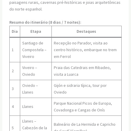
paisagens rurais, cavernas pré-históricas e joias arquitetônicas
do norte espanhol.
Resumo do itinerário (8 dias / 7 noites):
Dia
Etapa
Destaques
Santiago de
Recepção no Parador, visita ao
1
Compostela –
centro histórico, embarque no trem
Viveiro
em Ferrol
Viveiro –
Praia das Catedrais em Ribadeo,
2
Oviedo
visita a Luarca
Oviedo –
Gijón e sidraria típica, tour por
3
Llanes
Oviedo
Parque Nacional Picos de Europa,
4
Llanes
Covadonga e Cangas de Onís
Llanes –
Balneário de La Hermida e Capricho
5
Cabezón de la