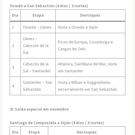
Oviedo a San Sebastián (4 dias / 3 noites)
Dia
Etapa
Destaques
1
Oviedo – Llanes
Visita a Oviedo e Gijón
Llanes –
Picos de Europa, Covadonga e
2
Cabezón de la
Cangas de Onís
Sal
Cabezón de la
Altamira, Santillana del Mar, noite
3
Sal – Santander
em Santander
Santander – San
Visita a Bilbao e Guggenheim,
4
Sebastián
encerramento em San Sebastián
📅
Saída especial em novembro
Santiago de Compostela a Gijón (4 dias / 3 noites)
Dia
Etapa
Destaques