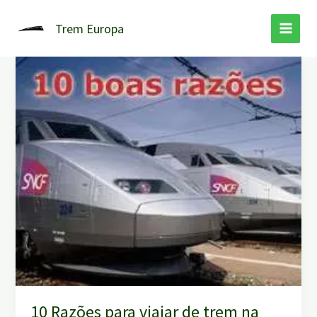
Ir
para
Trem Europa
o
conteúdo
10 Razões para viajar de trem na