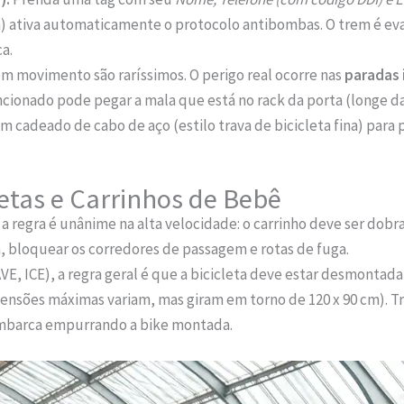
) ativa automaticamente o protocolo antibombas. O trem é eva
a.
 movimento são raríssimos. O perigo real ocorre nas
paradas 
ionado pode pegar a mala que está no rack da porta (longe da 
m cadeado de cabo de aço (estilo trava de bicicleta fina) para 
letas e Carrinhos de Bebê
a regra é unânime na alta velocidade: o carrinho deve ser do
 bloquear os corredores de passagem e rotas de fuga.
VE, ICE), a regra geral é que a bicicleta deve estar desmontada
ensões máximas variam, mas giram em torno de 120 x 90 cm). Tr
embarca empurrando a bike montada.