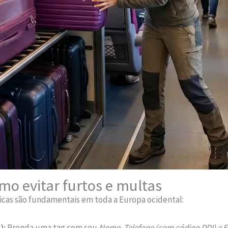
mo evitar furtos e multas
ticas são fundamentais em toda a Europa ocidental:
):
Prenda uma tag com seu
Nome, Telefone (com código DDI) e E