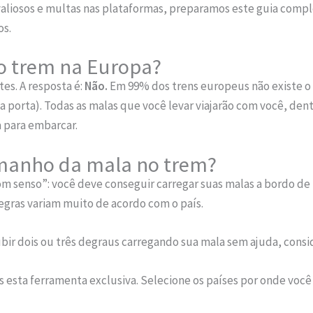
 valiosos e multas nas plataformas, preparamos este guia comp
os.
o trem na Europa?
es. A resposta é:
Não.
Em 99% dos trens europeus não existe o
a porta). Todas as malas que você levar viajarão com você, den
a para embarcar.
tamanho da mala no trem?
om senso”: você deve conseguir carregar suas malas a bordo de
 regras variam muito de acordo com o país.
bir dois ou três degraus carregando sua mala sem ajuda, cons
os esta ferramenta exclusiva. Selecione os países por onde você 