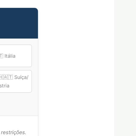
 Itália
🇭🇦🇹 Suíça/
stria
restrições.