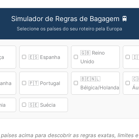
Simulador de Regras de Bagagem 🚆
Selecione os países do seu roteiro pela Europa
🇬🇧 Reino
ça
🇪🇸 Espanha
🇮
Unido
🇧🇪🇳🇱
🇨
manha
🇵🇹 Portugal
Bélgica/Holanda
Áu
nia
🇸🇪 Suécia
países acima para descobrir as regras exatas, limites e 