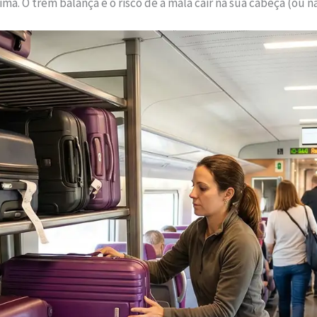
a. O trem balança e o risco de a mala cair na sua cabeça (ou na