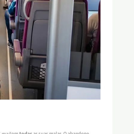
-mail
em
todas
as suas malas. O abandono