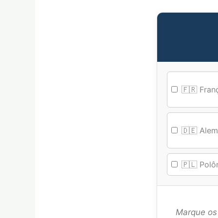
🇫🇷 Fran
🇩🇪 Ale
🇵🇱 Polô
Marque os 