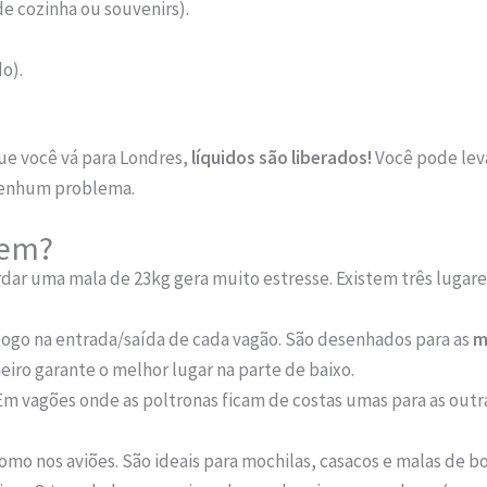
e cozinha ou souvenirs).
o).
que você vá para Londres,
líquidos são liberados!
Você pode leva
 nenhum problema.
rem?
ar uma mala de 23kg gera muito estresse. Existem três lugares
ogo na entrada/saída de cada vagão. São desenhados para as
m
ro garante o melhor lugar na parte de baixo.
m vagões onde as poltronas ficam de costas umas para as outras
.
omo nos aviões. São ideais para mochilas, casacos e malas de 