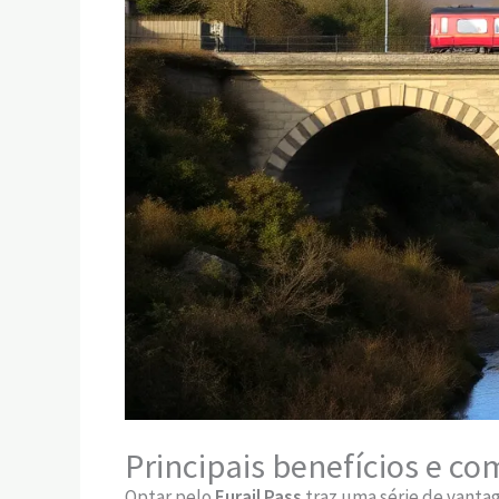
Principais benefícios e 
Optar pelo
Eurail Pass
traz uma série de vanta